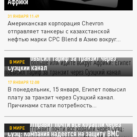
Африки
31 ЯНВАРЯ 11:49
Американская корпорация Chevron
отправляет танкеры с казахстанской
нефтью марки CPC Blend в Азию вокруг...
Платите больше или идите вокруг Африки:
Египет повысил тариф за транзит через
В МИРЕ
Суэцкий канал
17 ЯНВАРЯ 12:08
В понедельник, 15 января, Египет повысил
плату за транзит через Суэцкий канал.
Причинами стали потребность...
Maersk отправит почти все корабли через
В МИРЕ
Суэц: Компания надеется на защиту ВМС