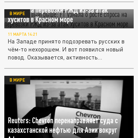
"Россия в выигрыше": FT узнала о росте
спроса на перевозки РЖД из-за атак
В МИРЕ
хуситов в Красном море
11 МАРТА 14:21
На Западе принято подозревать русских в
чём-то нехорошем. И вот появился новый
повод. Оказывается, активность...
В МИРЕ
Reuters: Chevron перенаправляет суда с
казахстанской нефтью для Азии вокруг