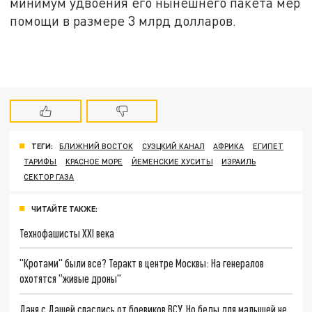
минимум удвоения его нынешнего пакета мер
помощи в размере 3 млрд долларов.
ТЕГИ:
БЛИЖНИЙ ВОСТОК
СУЭЦКИЙ КАНАЛ
АФРИКА
ЕГИПЕТ
ТАРИФЫ
КРАСНОЕ МОРЕ
ЙЕМЕНСКИЕ ХУСИТЫ
ИЗРАИЛЬ
СЕКТОР ГАЗА
ЧИТАЙТЕ ТАКЖЕ:
Технофашисты XXI века
"Кротами" были все? Теракт в центре Москвы: На генералов
охотятся "живые дроны"
Даня с Дашей спаслись от боевиков ВСУ. Но беды для малышей не