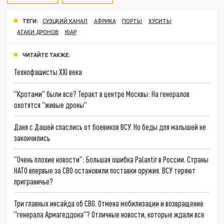
ТЕГИ:
СУЭЦКИЙ КАНАЛ
АФРИКА
ПОРТЫ
ХУСИТЫ
АТАКИ ДРОНОВ
ЮАР
ЧИТАЙТЕ ТАКЖЕ:
Технофашисты XXI века
"Кротами" были все? Теракт в центре Москвы: На генералов
охотятся "живые дроны"
Даня с Дашей спаслись от боевиков ВСУ. Но беды для малышей не
закончились
"Очень плохие новости": Большая ошибка Palantir в России. Страны
НАТО впервые за СВО остановили поставки оружия. ВСУ теряют
приграничье?
Три главных инсайда об СВО. Отмена мобилизации и возвращение
"генерала Армагеддона"? Отличные новости, которые ждали все