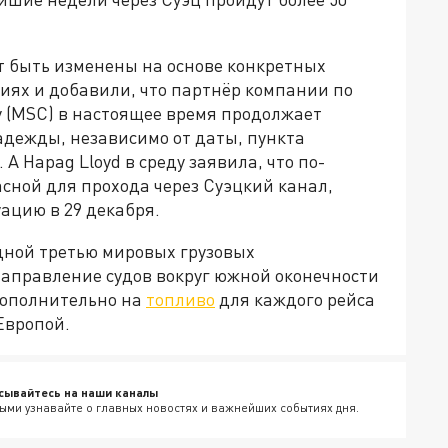
ут быть изменены на основе конкретных
иях и добавили, что партнёр компании по
y (MSC) в настоящее время продолжает
адежды, независимо от даты, пункта
 Hapag Lloyd в среду заявила, что по-
сной для прохода через Суэцкий канал,
уацию в 29 декабря.
дной третью мировых грузовых
направление судов вокруг южной оконечности
 дополнительно на
топливо
для каждого рейса
Европой.
сывайтесь на наши каналы
ыми узнавайте о главных новостях и важнейших событиях дня.