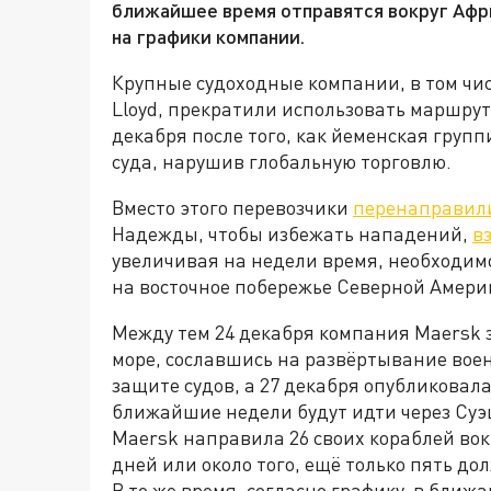
ближайшее время отправятся вокруг Афри
на графики компании.
Крупные судоходные компании, в том чи
Lloyd, прекратили использовать маршрут
декабря после того, как йеменская групп
суда, нарушив глобальную торговлю.
Вместо этого перевозчики
перенаправил
Надежды, чтобы избежать нападений,
в
увеличивая на недели время, необходимо
на восточное побережье Северной Амери
Между тем 24 декабря компания Maersk з
море, сославшись на развёртывание вое
защите судов, а 27 декабря опубликовал
ближайшие недели будут идти через Суэц
Maersk направила 26 своих кораблей во
дней или около того, ещё только пять д
В то же время, согласно графику, в ближ