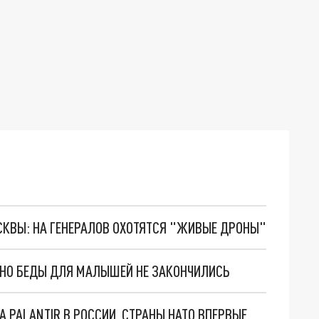
ОСКВЫ: НА ГЕНЕРАЛОВ ОХОТЯТСЯ "ЖИВЫЕ ДРОНЫ"
. НО БЕДЫ ДЛЯ МАЛЫШЕЙ НЕ ЗАКОНЧИЛИСЬ
"ОЧЕНЬ ПЛОХИЕ НОВОСТИ": БОЛЬШАЯ ОШИБКА PALANTIR В РОССИИ. СТРАНЫ НАТО ВПЕРВЫЕ ЗА СВО ОСТАНОВИЛИ ПОСТАВКИ ОРУЖИЯ. ВСУ ТЕРЯЮТ ПРИГРАНИЧЬЕ?