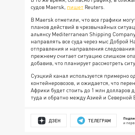
судов Maersk,
пишет
Reuters.
В Maersk отметили, что все графики мог
планов действий в чрезвычайных ситуац
альянсу Mediterranean Shipping Compan
направлять все суда через мыс Доброй Н
отправления и направления следования. А
прежнему считает ситуацию слишком опа
добавив, что планирует рассмотреть сит
Суэцкий канал используется примерно о
контейнеровозов, и ожидается, что пере
Африки будет стоить до 1 млн долларов
туда и обратно между Азией и Северной 
Подпи
ДЗЕН
ТЕЛЕГРАМ
и перв