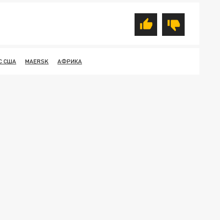
С США
MAERSK
АФРИКА