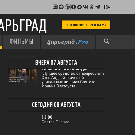
18+
АРЬГРАД
ОТКЛЮЧИТЬ РЕКЛАМУ
ФИЛЬМЫ
12:00 МЫ В КУРСЕ
Два покушения и теракт на
пляже: хроника украинского
ультиматума
ВЧЕРА 07 АВГУСТА
13:00 СВЯТАЯ ПРАВДА
"Лучшее средство от депрессии":
Отец Андрей Ткачёв об
уникальных письмах Святителя
Иоанна Златоуста
СЕГОДНЯ 08 АВГУСТА
13:00
Святая Правда