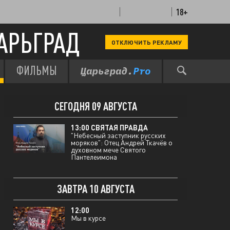
18+
АРЬГРАД
ОТКЛЮЧИТЬ РЕКЛАМУ
13:00 СВЯТАЯ ПРАВДА
От "Человека дождя" до вечного
вопроса: Отец Андрей Ткачёв о
главном экзамене Дастина
ФИЛЬМЫ
ВЧЕРА 08 АВГУСТА
Хоффмана
СЕГОДНЯ 09 АВГУСТА
13:00 СВЯТАЯ ПРАВДА
"Небесный заступник русских
моряков": Отец Андрей Ткачёв о
духовном мече Святого
Пантелеимона
ЗАВТРА 10 АВГУСТА
12:00
Мы в курсе