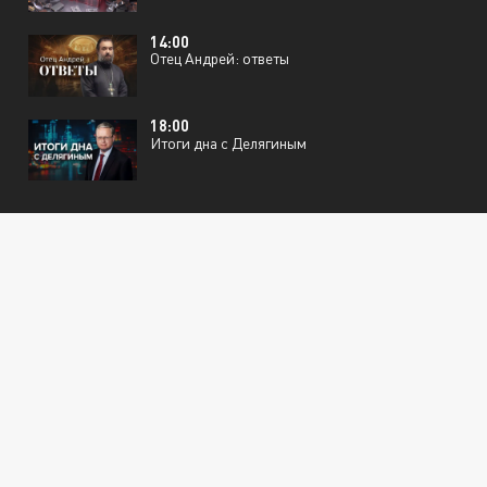
14:00
Отец Андрей: ответы
18:00
Итоги дна с Делягиным