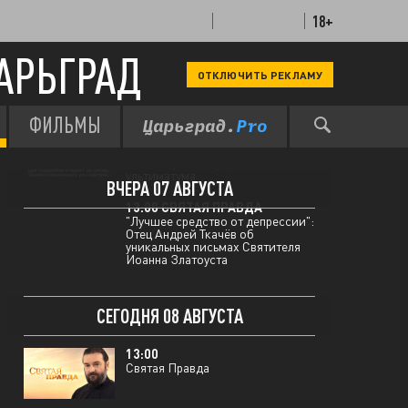
18+
АРЬГРАД
ОТКЛЮЧИТЬ РЕКЛАМУ
ФИЛЬМЫ
12:00 МЫ В КУРСЕ
Два покушения и теракт на
пляже: хроника украинского
ультиматума
ВЧЕРА 07 АВГУСТА
13:00 СВЯТАЯ ПРАВДА
"Лучшее средство от депрессии":
Отец Андрей Ткачёв об
уникальных письмах Святителя
Иоанна Златоуста
СЕГОДНЯ 08 АВГУСТА
13:00
Святая Правда