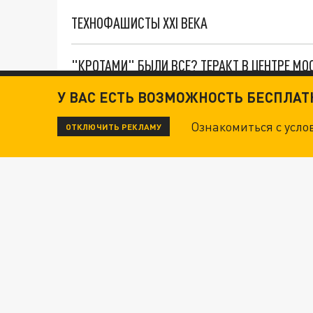
ТЕХНОФАШИСТЫ XXI ВЕКА
"КРОТАМИ" БЫЛИ ВСЕ? ТЕРАКТ В ЦЕНТРЕ М
У ВАС ЕСТЬ ВОЗМОЖНОСТЬ БЕСПЛА
ДАНЯ С ДАШЕЙ СПАСЛИСЬ ОТ БОЕВИКОВ ВСУ
Ознакомиться с усл
ОТКЛЮЧИТЬ РЕКЛАМУ
ВОТ ЭТО ТРИЛЛЕР! ТАЙНА УДАРА УКРАИНЫ П
Новости СМИ2