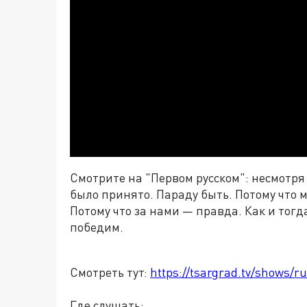
Смотрите на "Первом русском": несмотря
было принято. Параду быть. Потому что 
Потому что за нами
—
правда. Как и тогда
победим.
Смотреть тут:
https://tsargrad.tv/shows/ru
Где слушать: