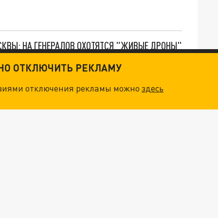
ОСКВЫ: НА ГЕНЕРАЛОВ ОХОТЯТСЯ "ЖИВЫЕ ДРОНЫ"
ТНО ОТКЛЮЧИТЬ РЕКЛАМУ
. НО БЕДЫ ДЛЯ МАЛЫШЕЙ НЕ ЗАКОНЧИЛИСЬ
овиями отключения рекламы можно
здесь
НОВОЕ МАСШТАБНЕЙШЕЕ НАСТУПЛЕНИЕ. ТРИ УЛЬТИМАТУМА ЗЕЛЕНСКОГО ПУТИНУ. "ЛЬВОВ КИМА" ПОСТАВЯТ НА ПВО? ГЛОБАЛЬНЫЙ ПРОРЫВ ПОД ЗАПОРОЖЬЕМ
О ИРАНСКОМУ СУДНУ НА КАСПИИ РАСКРЫТА