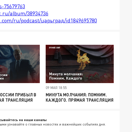
ts-75679763
x.ru/album/38934736
le.com/ru/podcast/царьград/id1849695780
09 МАЯ 18:55
РОССИИ ПРИБЫЛ В
МИНУТА МОЛЧАНИЯ: ПОМНИМ.
АЯ ТРАНСЛЯЦИЯ
КАЖДОГО. ПРЯМАЯ ТРАНСЛЯЦИЯ
сывайтесь на наши каналы
ыми узнавайте о главных новостях и важнейших событиях дня.