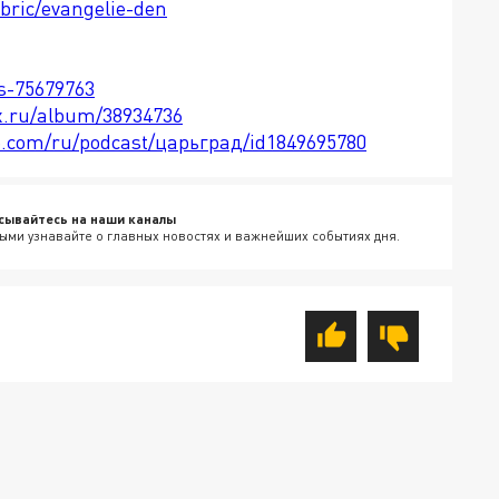
ubric/evangelie-den
ts-75679763
x.ru/album/38934736
le.com/ru/podcast/царьград/id1849695780
сывайтесь на наши каналы
ыми узнавайте о главных новостях и важнейших событиях дня.