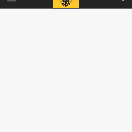
115093, г. Москва, переулок Партийный,
д.1, к.57, стр.3, эт.1, пом.I, ком.45