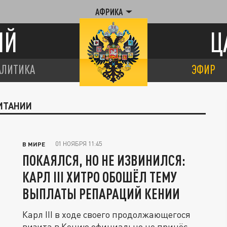
АФРИКА
ИЙ
Ц
АЛИТИКА
ЭФИР
РИТАНИИ
01 НОЯБРЯ 11:45
В МИРЕ
ПОКАЯЛСЯ, НО НЕ ИЗВИНИЛСЯ:
КАРЛ III ХИТРО ОБОШЁЛ ТЕМУ
ВЫПЛАТЫ РЕПАРАЦИЙ КЕНИИ
Карл III в ходе своего продолжающегося
визита в Кению официально не принёс