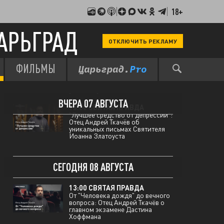
18+
АРЬГРАД
ОТКЛЮЧИТЬ РЕКЛАМУ
ФИЛЬМЫ
12:00 МЫ В КУРСЕ
Два покушения и теракт на
пляже: хроника украинского
ультиматума
ВЧЕРА 07 АВГУСТА
13:00 СВЯТАЯ ПРАВДА
"Лучшее средство от депрессии":
Отец Андрей Ткачёв об
уникальных письмах Святителя
Иоанна Златоуста
СЕГОДНЯ 08 АВГУСТА
13:00 СВЯТАЯ ПРАВДА
От "Человека дождя" до вечного
вопроса: Отец Андрей Ткачёв о
главном экзамене Дастина
Хоффмана