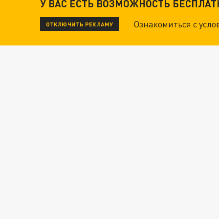
У ВАС ЕСТЬ ВОЗМОЖНОСТЬ БЕСПЛА
ТЕХНОФАШИСТЫ XXI ВЕКА
Ознакомиться с усл
ОТКЛЮЧИТЬ РЕКЛАМУ
"КРОТАМИ" БЫЛИ ВСЕ? ТЕРАКТ В ЦЕНТРЕ М
ДАНЯ С ДАШЕЙ СПАСЛИСЬ ОТ БОЕВИКОВ ВСУ
Новости СМИ2