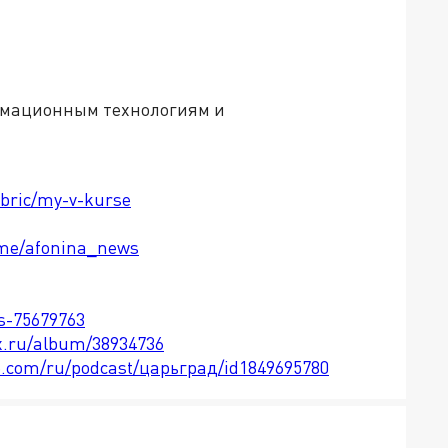
рмационным технологиям и
ubric/my-v-kurse
t.me/afonina_news
ts-75679763
x.ru/album/38934736
le.com/ru/podcast/царьград/id1849695780