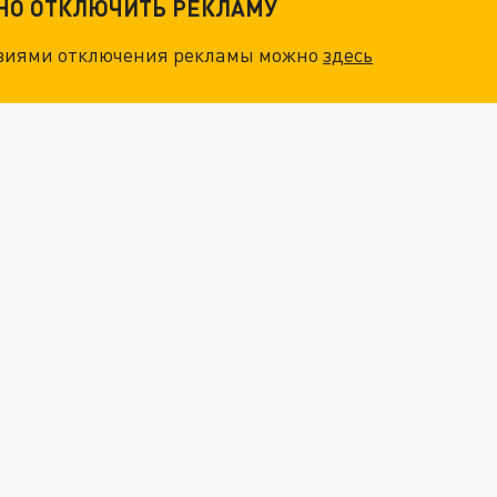
ТНО ОТКЛЮЧИТЬ РЕКЛАМУ
овиями отключения рекламы можно
здесь
ОСКВЫ: НА ГЕНЕРАЛОВ ОХОТЯТСЯ "ЖИВЫЕ ДРОНЫ"
. НО БЕДЫ ДЛЯ МАЛЫШЕЙ НЕ ЗАКОНЧИЛИСЬ
"ОЧЕНЬ ПЛОХИЕ НОВОСТИ": БОЛЬШАЯ ОШИБКА PALANTIR В РОССИИ. СТРАНЫ НАТО ВПЕРВЫЕ ЗА СВО ОСТАНОВИЛИ ПОСТАВКИ ОРУЖИЯ. ВСУ ТЕРЯЮТ ПРИГРАНИЧЬЕ?
"ТЕРПЕНИЕ ПУТИНА ЛОПНУЛО". РЕКОРДНЫЙ УДАР ПО КИЕВУ "ПЕРЕСЁК КРАСНЫЕ ЛИНИИ". ОСОБЫЕ СПЕЦЫ КНДР НА ЛБС? ТАЙНЫЕ ПЕРЕГОВОРЫ ЕВРОПЫ И МОСКВЫ