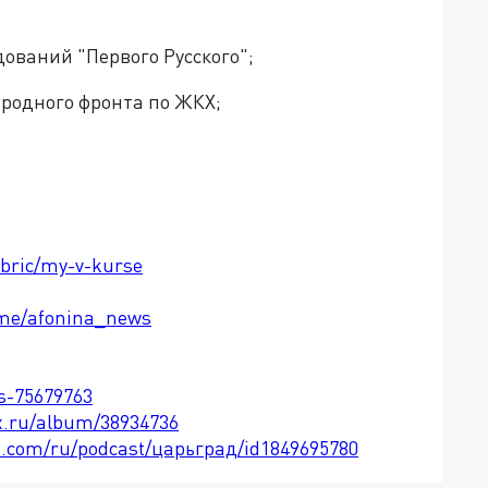
дований "Первого Русского";
родного фронта по ЖКХ;
ubric/my-v-kurse
t.me/afonina_news
ts-75679763
x.ru/album/38934736
le.com/ru/podcast/царьград/id1849695780