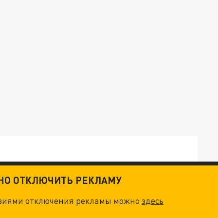
ТНО ОТКЛЮЧИТЬ РЕКЛАМУ
овиями отключения рекламы можно
здесь
ТКИ": КАК УНИЧТОЖИТЬ STARLINK