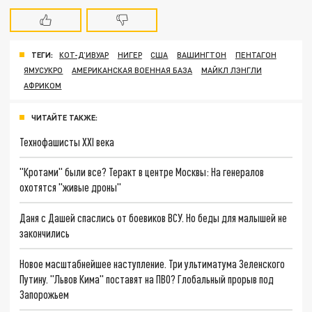
ТЕГИ:
КОТ-Д’ИВУАР
НИГЕР
США
ВАШИНГТОН
ПЕНТАГОН
ЯМУСУКРО
АМЕРИКАНСКАЯ ВОЕННАЯ БАЗА
МАЙКЛ ЛЭНГЛИ
АФРИКОМ
ЧИТАЙТЕ ТАКЖЕ:
Технофашисты XXI века
"Кротами" были все? Теракт в центре Москвы: На генералов
охотятся "живые дроны"
Даня с Дашей спаслись от боевиков ВСУ. Но беды для малышей не
закончились
Новое масштабнейшее наступление. Три ультиматума Зеленского
Путину. "Львов Кима" поставят на ПВО? Глобальный прорыв под
Запорожьем