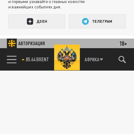
и первыми узнавайте о главных новостях
и важнейших событиях дня.
ДЗЕН
ТЕЛЕГРАМ
18+
ПОДЕЛИТЬСЯ В СОЦСЕТЯХ:
АВТОРИЗАЦИЯ
85.64 BRENT
АФРИКА