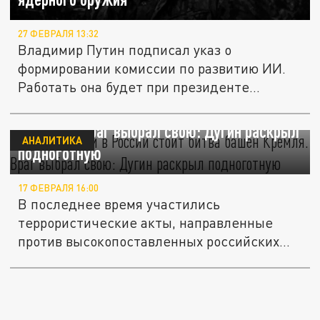
27 ФЕВРАЛЯ 13:32
Владимир Путин подписал указ о
формировании комиссии по развитию ИИ.
Работать она будет при президенте
России....
За терактами в России стоит битва "башен
Кремля". Враг выбрал свою: Дугин раскрыл
АНАЛИТИКА
подноготную
17 ФЕВРАЛЯ 16:00
В последнее время участились
террористические акты, направленные
против высокопоставленных российских
военных.