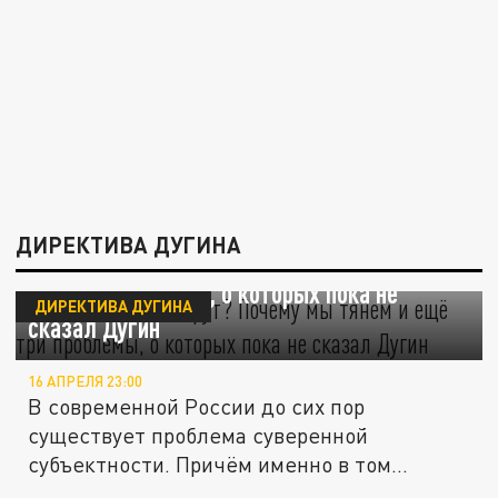
ДИРЕКТИВА ДУГИНА
Путину всё-таки врут? Почему мы тянем и
ещё три проблемы, о которых пока не
ДИРЕКТИВА ДУГИНА
сказал Дугин
16 АПРЕЛЯ 23:00
В современной России до сих пор
существует проблема суверенной
субъектности. Причём именно в том
контексте,...