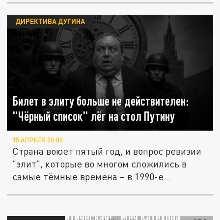
ДИРЕКТИВА ДУГИНА
Билет в элиту больше не действителен:
"Чёрный список" лёг на стол Путину
15 АПРЕЛЯ 20:00
Страна воюет пятый год, и вопрос ревизии
"элит", которые во многом сложились в
самые тёмные времена – в 1990-е...
Ситуация критическая! "Меч Катехона"