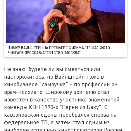
ТИМУР ВАЙНШТЕЙН НА ПРЕМЬЕРЕ ФИЛЬМА "ТЁЩА". ФОТО:
ЧИНГАЕВ ЯРОСЛАВ/АГЕНТСТВО "МОСКВА"
Не знаю, будете ли вы смеяться или
насторожитесь, но Вайнштейн тоже в
кинобизнесе "самоучка" – по профессии он
врач-психиатр. Широкому зрителю стал
известен в качестве участника знаменитой
команды КВН 1990-х "Парни из Баку". С
кавээновской сцены перебрался сперва на
федеральное ТВ, а затем стал одним из
наиболее успешных кинопродюсеров России.