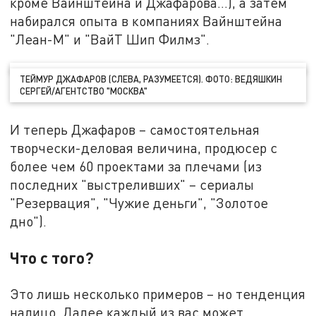
кроме Вайнштейна и Джафарова…), а затем
набирался опыта в компаниях Вайнштейна
"Леан-М" и "ВайТ Шип Филмз".
ТЕЙМУР ДЖАФАРОВ (СЛЕВА, РАЗУМЕЕТСЯ). ФОТО: ВЕДЯШКИН
СЕРГЕЙ/АГЕНТСТВО "МОСКВА"
И теперь Джафаров – самостоятельная
творчески-деловая величина, продюсер с
более чем 60 проектами за плечами (из
последних "выстреливших" – сериалы
"Резервация", "Чужие деньги", "Золотое
дно").
Что с того?
Это лишь несколько примеров – но тенденция
налицо. Далее каждый из вас может