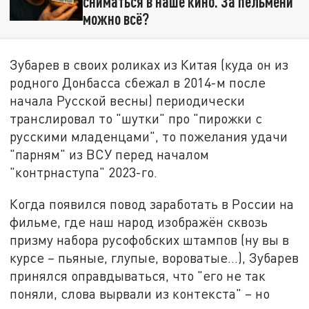
сниматься в наше кино. За пельмени
можно всё?
Зубарев в своих роликах из Китая (куда он из
родного Донбасса сбежал в 2014-м после
начала Русской весны) периодически
транслировал то "шутки" про "пирожки с
русскими младенцами", то пожелания удачи
"парням" из ВСУ перед началом
"контрнаступа" 2023-го.
Когда появился повод заработать в России на
фильме, где наш народ изображён сквозь
призму набора русофобских штампов (ну вы в
курсе – пьяные, глупые, вороватые…), Зубарев
принялся оправдываться, что "его не так
поняли, слова вырвали из контекста" – но