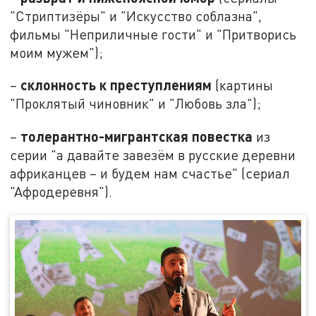
"Стриптизёры" и "Искусство соблазна",
фильмы "Неприличные гости" и "Притворись
моим мужем");
склонность к преступлениям
–
(картины
"Проклятый чиновник" и "Любовь зла");
толерантно-мигрантская повестка
–
из
серии "а давайте завезём в русские деревни
африканцев – и будем нам счастье" (сериал
"Афродеревня").