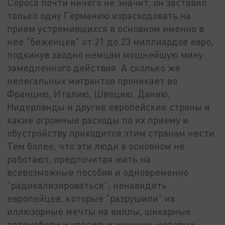
Сороса почти ничего не значит, он заставил
только одну Германию израсходовать на
прием устремившихся в основном именно в
нее "беженцев" от 21 до 23 миллиардов евро,
подкинув заодно немцам мощнейшую мину
замедленного действия. А сколько же
нелегальных мигрантов проникает во
Францию, Италию, Швецию, Данию,
Нидерланды и другие европейские страны и
какие огромные расходы по их приему и
обустройству приходится этим странам нести.
Тем более, что эти люди в основном не
работают, предпочитая жить на
всевозможные пособия и одновременно
"радикализироваться", ненавидеть
европейцев, которые "разрушили" их
иллюзорные мечты на виллы, шикарные
автомобили и красивых женщин, которых