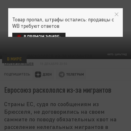
Товар пропал, штрафы остались: продавцы с
WB требуют ответов
В ПРЯМОМ ЭФИРЕ:
ФОТО: ЦАРЬГРАД
В МИРЕ
СЕРГЕЙ ЛАТЫШЕВ
15 ДЕКАБРЯ 23:50
ПОДПИШИТЕСЬ:
Евросоюз раскололся из-за мигрантов
Страны ЕС, судя по сообщениям из
Брюсселя, не договорились на своем
саммите по поводу обязательных квот на
расселение нелегальных мигрантов в