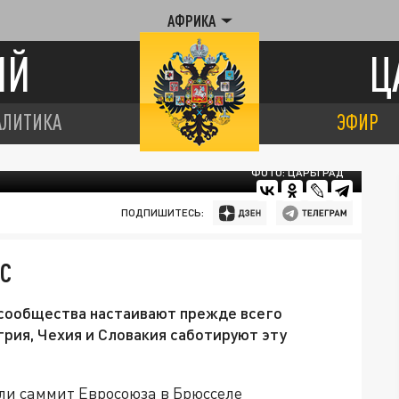
АФРИКА
ИЙ
Ц
АЛИТИКА
ЭФИР
ФОТО: ЦАРЬГРАД
ПОДПИШИТЕСЬ:
С
 сообщества настаивают прежде всего
грия, Чехия и Словакия саботируют эту
и саммит Евросоюза в Брюсселе