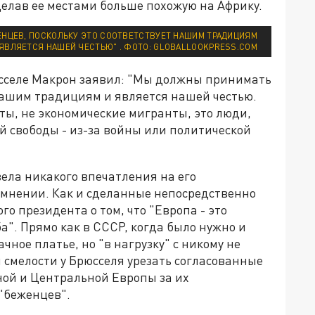
делав ее местами больше похожую на Африку.
НЦЕВ, ПОСКОЛЬКУ ЭТО СООТВЕТСТВУЕТ НАШИМ ТРАДИЦИЯМ
 ЯВЛЯЕТСЯ НАШЕЙ ЧЕСТЬЮ" . ФОТО: GLOBALLOOKPRESS.COM
рюсселе Макрон заявил: "Мы должны принимать
 нашим традициям и является нашей честью.
нты, не экономические мигранты, это люди,
й свободы - из-за войны или политической
вела никакого впечатления на его
 мнении. Как и сделанные непосредственно
о президента о том, что "Европа - это
ба". Прямо как в СССР, когда было нужно и
ное платье, но "в нагрузку" с никому не
 смелости у Брюсселя урезать согласованные
ной и Центральной Европы за их
"беженцев".