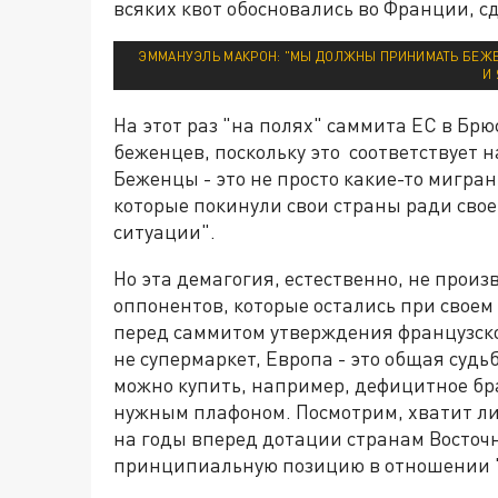
всяких квот обосновались во Франции, с
ЭММАНУЭЛЬ МАКРОН: "МЫ ДОЛЖНЫ ПРИНИМАТЬ БЕЖЕ
И
На этот раз "на полях" саммита ЕС в Б
беженцев, поскольку это соответствует
Беженцы - это не просто какие-то мигра
которые покинули свои страны ради свое
ситуации".
Но эта демагогия, естественно, не произ
оппонентов, которые остались при своем
перед саммитом утверждения французског
не супермаркет, Европа - это общая судь
можно купить, например, дефицитное брач
нужным плафоном. Посмотрим, хватит ли
на годы вперед дотации странам Восточ
принципиальную позицию в отношении 