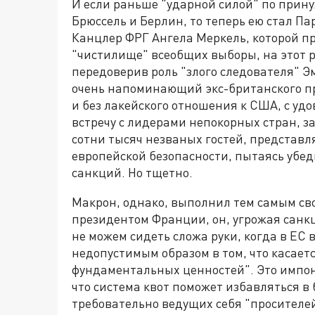
И если раньше "ударной силой" по прин
Брюссель и Берлин, то теперь ею стал Па
Канцлер ФРГ Ангела Меркель, которой пр
"чистилище" всеобщих выборы, на этот р
передоверив роль "злого следователя" Э
очень напоминающий экс-британского пр
и без лакейского отношения к США, с удо
встречу с лидерами непокорных стран, з
сотни тысяч незваных гостей, представ
европейской безопасности, пытаясь убед
санкций. Но тщетно.
Макрон, однако, выполнил тем самым св
президентом Франции, он, угрожая санк
не можем сидеть сложа руки, когда в ЕС 
недопустимым образом в том, что касает
фундаментальных ценностей". Это импо
что система квот поможет избавляться в
требовательно ведущих себя "просителе