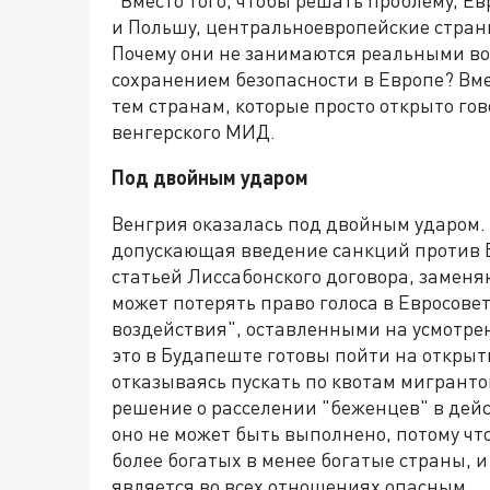
"Вместо того, чтобы решать проблему, 
и Польшу, центральноевропейские стран
Почему они не занимаются реальными во
сохранением безопасности в Европе? Вм
тем странам, которые просто открыто гов
венгерского МИД.
Под двойным ударом
Венгрия оказалась под двойным ударом.
допускающая введение санкций против 
статьей Лиссабонского договора, заменя
может потерять право голоса в Евросове
воздействия", оставленными на усмотре
это в Будапеште готовы пойти на открыт
отказываясь пускать по квотам мигранто
решение о расселении "беженцев" в дей
оно не может быть выполнено, потому чт
более богатых в менее богатые страны, и
является во всех отношениях опасным.