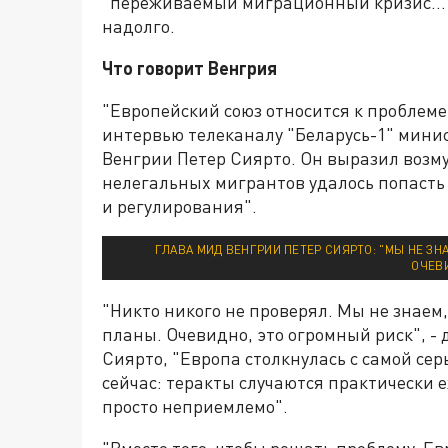
"переживаемый миграционный кризис… эт
надолго.
Что говорит Венгрия
"Европейский союз относится к проблеме
интервью телеканалу "Беларусь-1" мини
Венгрии Петер Сиярто. Он выразил возм
нелегальных мигрантов удалось попасть
и регулирования".
ГЛАВА МИД ВЕНГРИИ ПЕТЕР СИЯРТО: "МЫ НЕ ЗН
ОЧЕВ
"Никто никого не проверял. Мы не знаем,
планы. Очевидно, это огромный риск", - 
Сиярто, "Европа столкнулась с самой се
сейчас: теракты случаются практически е
просто неприемлемо".