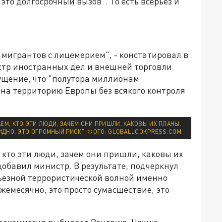
о долгосрочный вызов". То есть всерьез и
 мигрантов с лицемерием", - констатировал в
стр иностранных дел и внешней торговли
ущение, что "полутора миллионам
 на территорию Европы без всякого контроля
АЕМ, КТО ЭТИ ЛЮДИ, ЗАЧЕМ ОНИ ПРИШЛИ, КАКОВЫ ИХ ПЛАНЫ.
ИДНО, ЭТО ОГРОМНЫЙ РИСК". ФОТО: GLOBALLOOKPRESS.COM
 кто эти люди, зачем они пришли, каковы их
добавил министр. В результате, подчеркнул
рьезной террористической волной именно
жемесячно, это просто сумасшествие, это