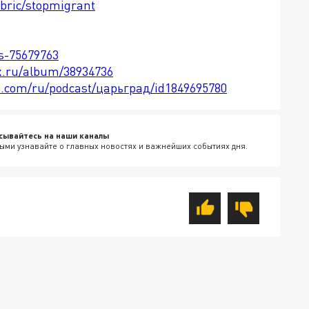
ubric/stopmigrant
ts-75679763
x.ru/album/38934736
le.com/ru/podcast/царьград/id1849695780
сывайтесь на наши каналы
ыми узнавайте о главных новостях и важнейших событиях дня.