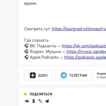
время.
Смотреть тут:
https://tsargrad.tv/shows/
Где слушать:
🎧 ВК. Подкасты —
https://vk.com/podcas
🎧 Яндекс. Музыка —
https://music.yande
🎧 Apple Podcasts —
https://podcasts.app
Подпи
ДЗЕН
ТЕЛЕГРАМ
и перв
ПОДЕЛИТЬСЯ: