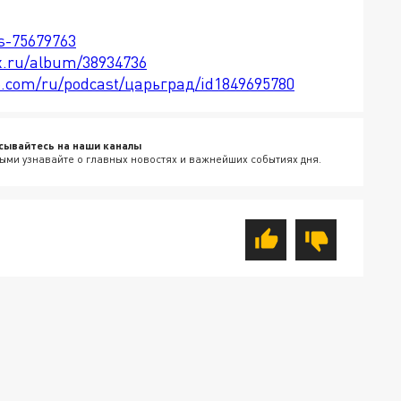
ts-75679763
x.ru/album/38934736
le.com/ru/podcast/царьград/id1849695780
сывайтесь на наши каналы
ыми узнавайте о главных новостях и важнейших событиях дня.