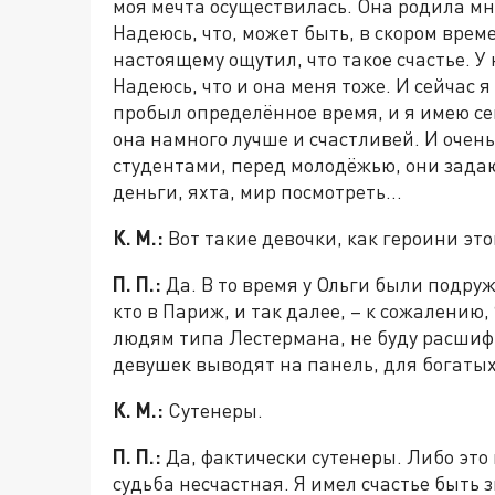
моя мечта осуществилась. Она родила мн
Надеюсь, что, может быть, в скором врем
настоящему ощутил, что такое счастье. У 
Надеюсь, что и она меня тоже. И сейчас я 
пробыл определённое время, и я имею се
она намного лучше и счастливей. И очень
студентами, перед молодёжью, они задают
деньги, яхта, мир посмотреть…
К. М.:
Вот такие девочки, как героини это
П. П.:
Да. В то время у Ольги были подружк
кто в Париж, и так далее, – к сожалению,
людям типа Лестермана, не буду расшифр
девушек выводят на панель, для богаты
К. М.:
Сутенеры.
П. П.:
Да, фактически сутенеры. Либо это 
судьба несчастная. Я имел счастье быть 