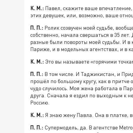
К. М.:
Павел, скажите ваше впечатление,
этих девушек, или, возможно, ваше отно
П. П.:
Ролик созвучен моей судьбе, вообще
собственно, начала свершаться в 35 лет. 
разные были повороты моей судьбы. И в к
Париже, и в модельных агентствах, и в к
К. М.:
Это вы называете «горячими точк
П. П.:
В том числе. И Таджикистан, и При
прошёл по большому кругу, как в притче о
чудо случилось. Моя жена работала в П
друга. Сначала я ездил по выходным к не
Россию.
К. М.:
Я знаю жену Павла. Она в платке, 
П. П.:
Супермодель, да. В агентстве Metro