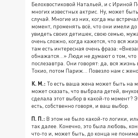
Белохвостиковой Натальей, и с Ириной По
многих известных актрис. Ну, может быт
случай. Многие из них, когда мы встреча
момент, променять всё, что они имели до 
увидеть своих детишек, свою семью, муж
очень сложно, когда кажется, что вся жи
там есть интересная очень фраза: «Внез
обнажатся…» Люди не думают о том, что 
послезавтра. Они говорят: да, вся жизнь
Токио, потом Париж... Повезло нам с жен
К. М.:
То есть ваша жена может быть на ме
может сказать, что выбрала детей, внуков,
сделала этот выбор в какой-то момент? Э
есть, собственно говоря, и ваш выбор.
П. П.:
В этом не было какой-то логики, или
так далее. Конечно, это была любовь, ко
что-то и, может быть, до конца не поним