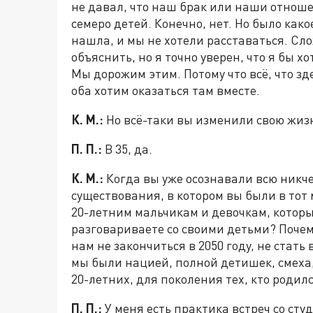
не давал, что наш брак или наши отноше
семеро детей. Конечно, нет. Но было како
нашла, и мы не хотели расставаться. Сло
объяснить, но я точно уверен, что я бы хо
Мы дорожим этим. Потому что всё, что зд
оба хотим оказаться там вместе.
К. М.:
Но всё-таки вы изменили свою жизнь
П. П.:
В 35, да.
К. М.:
Когда вы уже осознавали всю никче
существования, в котором вы были в тот 
20-летним мальчикам и девочкам, которы
разговариваете со своими детьми? Почем
нам не закончиться в 2050 году, не стат
мы были нацией, полной детишек, смеха,
20-летних, для поколения тех, кто родилс
П. П.:
У меня есть практика встреч со ст