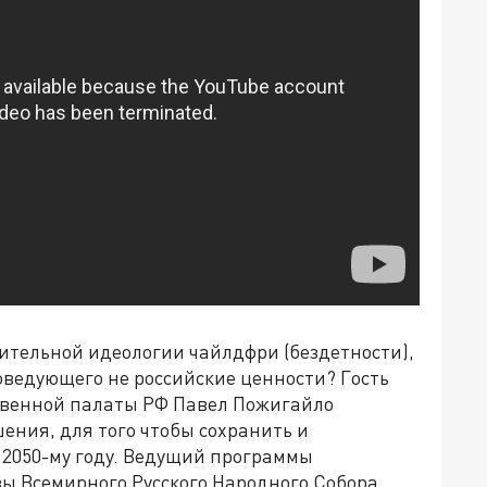
ительной идеологии чайлдфри (бездетности),
оведующего не российские ценности? Гость
твенной палаты РФ Павел Пожигайло
ния, для того чтобы сохранить и
2050-му году. Ведущий программы
ы Всемирного Русского Народного Собора,