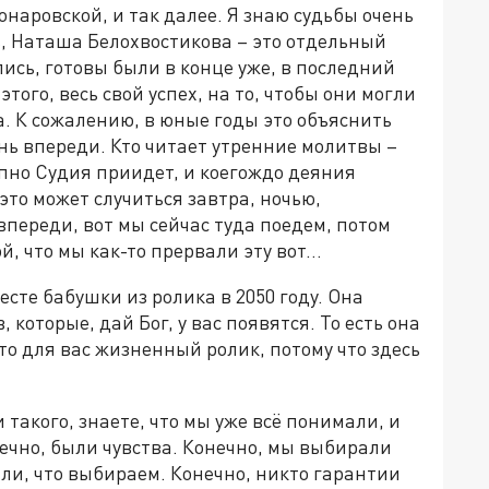
наровской, и так далее. Я знаю судьбы очень
ь, Наташа Белохвостикова – это отдельный
лись, готовы были в конце уже, в последний
этого, весь свой успех, на то, чтобы они могли
а. К сожалению, в юные годы это объяснить
знь впереди. Кто читает утренние молитвы –
апно Судия приидет, и коегождо деяния
это может случиться завтра, ночью,
 впереди, вот мы сейчас туда поедем, потом
ой, что мы как-то прервали эту вот…
сте бабушки из ролика в 2050 году. Она
 которые, дай Бог, у вас появятся. То есть она
то для вас жизненный ролик, потому что здесь
 такого, знаете, что мы уже всё понимали, и
нечно, были чувства. Конечно, мы выбирали
али, что выбираем. Конечно, никто гарантии