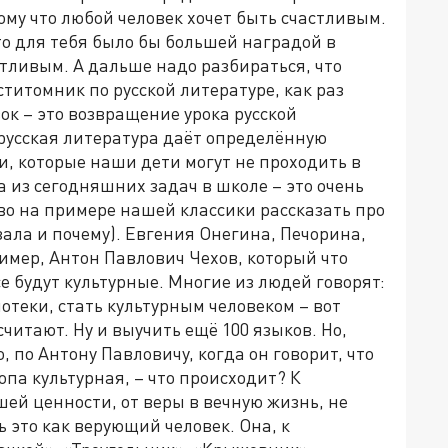
тому что любой человек хочет быть счастливым.
что для тебя было бы большей наградой в
стливым. А дальше надо разбираться, что
титомник по русской литературе, как раз
ок – это возвращение урока русской
 русская литература даёт определённую
и, которые наши дети могут не проходить в
а из сегодняшних задач в школе – это очень
во на примере нашей классики рассказать про
зала и почему). Евгения Онегина, Печорина,
имер, Антон Павлович Чехов, который что
се будут культурные. Многие из людей говорят:
иотеки, стать культурным человеком – вот
считают. Ну и выучить ещё 100 языков. Но,
о, по Антону Павловичу, когда он говорит, что
ропа культурная, – что происходит? К
шей ценности, от веры в вечную жизнь, не
ь это как верующий человек. Она, к