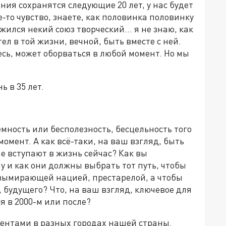
ния сохранятся следующие 20 лет, у нас будет
е-то чувство, знаете, как половинка половинку
жился некий союз творческий... я не знаю, как
тел в той жизни, вечной, быть вместе с ней.
есь, может оборваться в любой момент. Но мы
 в 35 лет.
мность или бесполезность, бесцельность того
момент. А как всё-таки, на ваш взгляд, быть
е вступают в жизнь сейчас? Как вы
у и как они должны выбрать тот путь, чтобы
ь вымирающей нацией, престарелой, а чтобы
 будущего? Что, на ваш взгляд, ключевое для
я в 2000-м или после?
удентами в разных городах нашей страны.