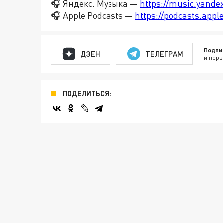
🎧 Яндекс. Музыка —
https://music.yande
🎧 Apple Podcasts —
https://podcasts.app
Подпи
ДЗЕН
ТЕЛЕГРАМ
и перв
ПОДЕЛИТЬСЯ: