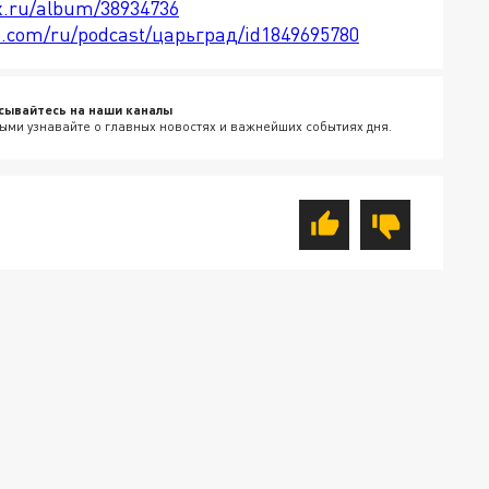
x.ru/album/38934736
le.com/ru/podcast/царьград/id1849695780
сывайтесь на наши каналы
ыми узнавайте о главных новостях и важнейших событиях дня.