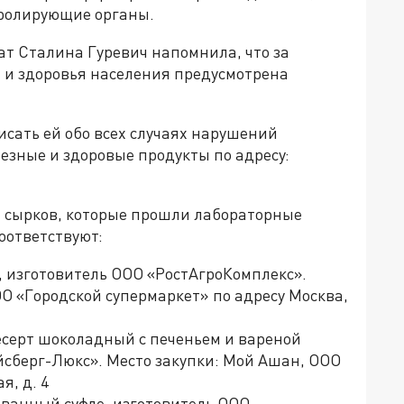
тролирующие органы.
т Сталина Гуревич напомнила, что за
 и здоровья населения предусмотрена
сать ей обо всех случаях нарушений
езные и здоровые продукты по адресу:
 сырков, которые прошли лабораторные
оответствуют:
, изготовитель ООО «РостАгроКомплекс».
ООО «Городской супермаркет» по адресу Москва,
серт шоколадный с печеньем и вареной
йсберг-Люкс». Место закупки: Мой Ашан, ООО
я, д. 4
ованный суфле, изготовитель ООО