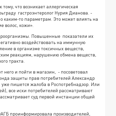
 тому, что возникает аллергическая
рьграду гастроэнтеролог Нурия Дианова. -
по каким-то параметрам. Это может влиять на
е волос, кожи».
кроорганизмы. Повышенные показатели их
негативно воздействовать на иммунную
пление в организме токсичных веществ,
ским реакциям, нарушению обмена веществ,
ого тракта.
от него и пойти в магазин, - посоветовал
онда защиты прав потребителей Александр
а уже пишется жалоба в Роспотребнадзор. Или
лей), все иски потребителей рассматривают
 рассматривает суд первой инстанции общей
 ОАГБ проинформировала производителей,