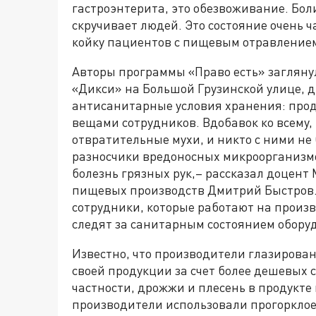
гастроэнтерита, это обезвоживание. Бол
скручивает людей. Это состояние очень
койку пациентов с пищевым отравление
Авторы программы «Право есть» заглян
«Дикси» на Большой Грузинской улице, д
антисанитарные условия хранения: про
вещами сотрудников. Вдобавок ко всему,
отвратительные мухи, и никто с ними не 
разносчики вредоносных микроорганизмо
болезнь грязных рук,– рассказал доцент
пищевых производств Дмитрий Быстров. 
сотрудники, которые работают на произво
следят за санитарным состоянием оборуд
Известно, что производители глазирован
своей продукции за счет более дешевых с
частности, дрожжи и плесень в продукте 
производители использовали прогорклое 