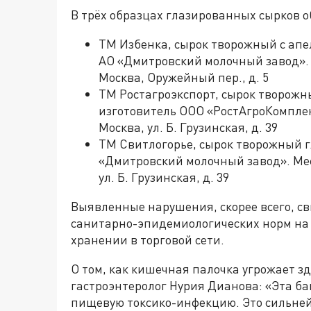
В трёх образцах глазированных сырков 
ТМ Избенка, сырок творожный с апе
АО «Дмитровский молочный завод». 
Москва, Оружейный пер., д. 5
ТМ Ростагроэкспорт, сырок творожн
изготовитель ООО «РостАгроКомплек
Москва, ул. Б. Грузинская, д. 39
ТМ Свитлогорье, сырок творожный 
«Дмитровский молочный завод». Мес
ул. Б. Грузинская, д. 39
Выявленные нарушения, скорее всего, с
санитарно-эпидемиологических норм на 
хранении в торговой сети.
О том, как кишечная палочка угрожает з
гастроэнтеролог Нурия Дианова: «Эта ба
пищевую токсико-инфекцию. Это сильне