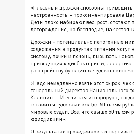
«Плесень и дрожжи способны приводить к
настроенность, - прокомментировала Ца
Дети плохо набирают вес, рост, отстают 
деторождение, на бесплодие, на состояни
Дрожжи – потенциально патогенные ми
содержания в продуктах питания могут 
систему, почки и печень, вызывать нако
приводящих к дисбактериозу, аллергиче
расстройству функций желудочно-кишечн
«Надо немедленно взять этот сырок, чек 
генеральный директор Национального ф
Калинин. - И если там игнорируют, тогд
готовится судебных иск (до 50 тысяч руб
мировые судьи. Все, что свыше 50 тысяч
юрисдикции».
О результатах проведенной экспертизы