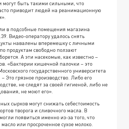
и могут быть такими сильными, что
 часто приводит людей на реанимационную
м».
ули в подсобные помещения магазина
.39. Видео-оператору удалось снять
дукты навалены вперемешку с личными
 по продуктам свободно ползают
борется. А эти насекомые, как известно –
в. «Бактерии кишечной палочки – это
 Московского государственного университета
– Это грязное производство. Либо его
дстве, не следят за своей гигиеной, либо не
ования, не моют его».
ных сырков могут снижать себестоимость
ортов творога и сливочного масла. В
могли появиться именно из-за того, что
масло или просроченное сухое молоко.