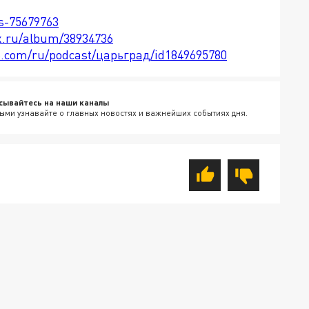
ts-75679763
x.ru/album/38934736
le.com/ru/podcast/царьград/id1849695780
сывайтесь на наши каналы
ыми узнавайте о главных новостях и важнейших событиях дня.