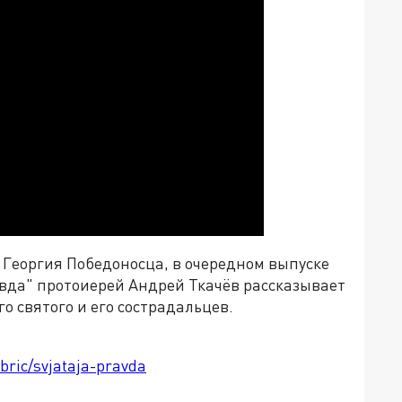
 Георгия Победоносца, в очередном выпуске
вда" протоиерей Андрей Ткачёв рассказывает
о святого и его сострадальцев.
bric/svjataja-pravda