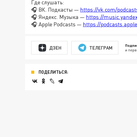
Где слушать:
🎧 ВК. Подкасты —
https://vk.com/podcas
🎧 Яндекс. Музыка —
https://music.yande
🎧 Apple Podcasts —
https://podcasts.app
Подпи
ДЗЕН
ТЕЛЕГРАМ
и перв
ПОДЕЛИТЬСЯ: