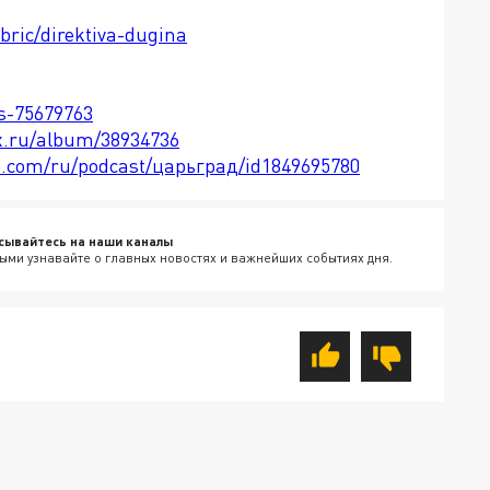
bric/direktiva-dugina
ts-75679763
x.ru/album/38934736
le.com/ru/podcast/царьград/id1849695780
сывайтесь на наши каналы
ыми узнавайте о главных новостях и важнейших событиях дня.