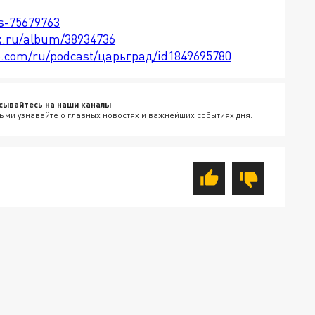
ts-75679763
x.ru/album/38934736
le.com/ru/podcast/царьград/id1849695780
сывайтесь на наши каналы
ыми узнавайте о главных новостях и важнейших событиях дня.