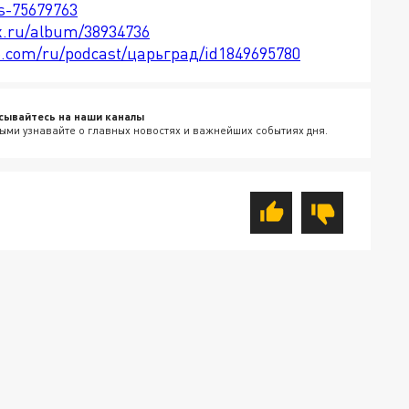
ts-75679763
x.ru/album/38934736
le.com/ru/podcast/царьград/id1849695780
сывайтесь на наши каналы
ыми узнавайте о главных новостях и важнейших событиях дня.