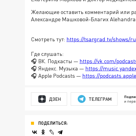
Желающие оставить комментарий или рас
Александре Машковой-Благих Alehandra
Смотреть тут:
https://tsargrad.tv/shows/r
Где слушать:
🎧 ВК. Подкасты —
https://vk.com/podcas
🎧 Яндекс. Музыка —
https://music.yande
🎧 Apple Podcasts —
https://podcasts.app
Подпи
ДЗЕН
ТЕЛЕГРАМ
и перв
ПОДЕЛИТЬСЯ: