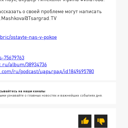
сказать о своей проблеме могут написать
.Mashkova@Tsargrad.TV
ubric/ostavte-nas-v-pokoe
ts-75679763
x.ru/album/38934736
le.com/ru/podcast/царьград/id1849695780
сывайтесь на наши каналы
ыми узнавайте о главных новостях и важнейших событиях дня.