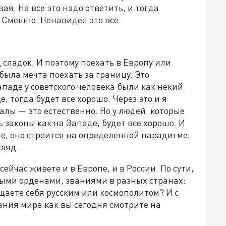
ая. На все это надо ответить, и тогда
. Смешно. Ненавидел это все.
 сладок. И поэтому поехать в Европу или
была мечта поехать за границу. Это
паде у советского человека были как некий
е, тогда будет все хорошо. Через это и я
лы — это естественно. Но у людей, которые
ь законы как на Западе, будет все хорошо. И
ие, оно строится на определенной парадигме,
гляд.
сейчас живете и в Европе, и в России. По сути,
ыми орденами, званиями в разных странах:
аете себя русским или космополитом? И с
ания мира как вы сегодня смотрите на