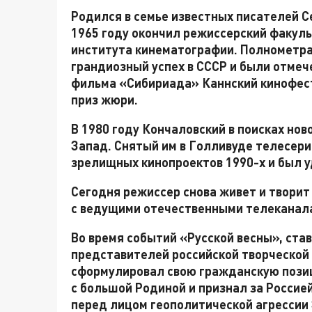
Родился в семье известных писателей С
1965 году окончил режиссерский факул
института кинематографии. Полнометр
грандиозный успех в СССР и были отме
фильма «Сибириада» Каннский кинофест
приз жюри.
В 1980 году Кончаловский в поисках но
Запад. Снятый им в Голливуде телесери
зрелищных кинопроектов 1990-х и был 
Сегодня режиссер снова живет и творит
с ведущими отечественными телеканал
Во время событий «Русской весны», ст
представителей российской творческой
сформулировал свою гражданскую пози
с большой Родиной и признал за Россие
перед лицом геополитической агрессии 