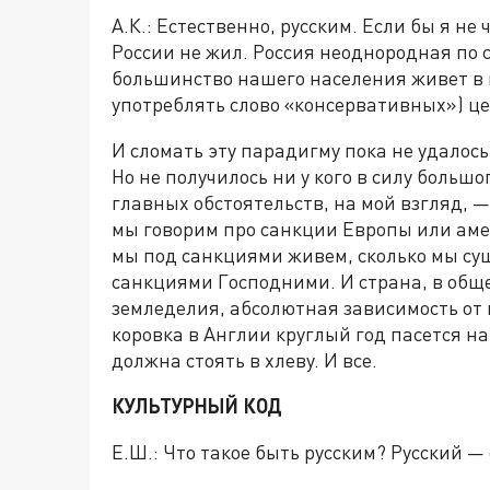
А.К.: Естественно, русским. Если бы я не 
России не жил. Россия неоднородная по 
большинство нашего населения живет в 
употреблять слово «консервативных») ц
И сломать эту парадигму пока не удалось
Но не получилось ни у кого в силу большо
главных обстоятельств, на мой взгляд, — 
мы говорим про санкции Европы или амер
мы под санкциями живем, сколько мы су
санкциями Господними. И страна, в общ
земледелия, абсолютная зависимость от 
коровка в Англии круглый год пасется на
должна стоять в хлеву. И все.
КУЛЬТУРНЫЙ КОД
Е.Ш.: Что такое быть русским? Русский —