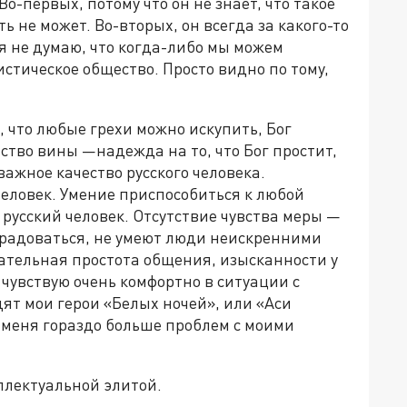
Во-первых, потому что он не знает, что такое
ь не может. Во-вторых, он всегда за какого-то
 я не думаю, что когда-либо мы можем
истическое общество. Просто видно по тому,
о, что любые грехи можно искупить, Бог
вство вины —надежда на то, что Бог простит,
ажное качество русского человека.
еловек. Умение приспособиться к любой
 русский человек. Отсутствие чувства меры —
е радоваться, не умеют люди неискренними
язательная простота общения, изысканности у
 чувствую очень комфортно в ситуации с
дят мои герои «Белых ночей», или «Аси
У меня гораздо больше проблем с моими
ллектуальной элитой.