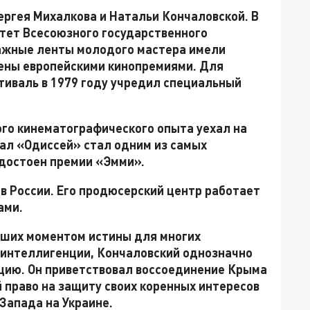
ергея Михалкова и Натальи Кончаловской. В
ьтет Всесоюзного государственного
ажные ленты молодого мастера имели
чены европейскими кинопремиями. Для
иваль в 1979 году учредил специальный
вого кинематографического опыта уехал на
ал «Одиссей» стал одним из самых
удостоен премии «Эмми».
 в России. Его продюсерский центр работает
ами.
авших моментом истины для многих
 интеллигенции, Кончаловский однозначно
цию. Он приветствовал воссоединение Крыма
й право на защиту своих коренных интересов
Запада на Украине.