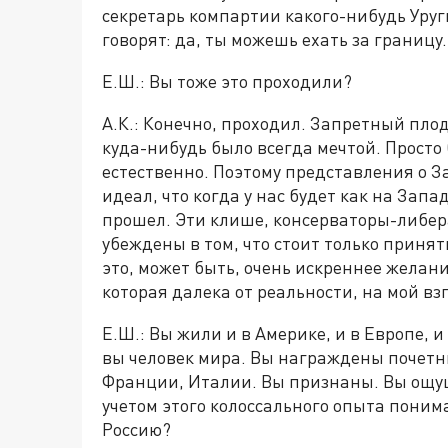
секретарь компартии какого-нибудь Уругв
говорят: да, ты можешь ехать за границу
Е.Ш.: Вы тоже это проходили?
А.К.: Конечно, проходил. Запретный плод
куда-нибудь было всегда мечтой. Просто 
естественно. Поэтому представления о За
идеал, что когда у нас будет как на Запад
прошел. Эти клише, консерваторы-либера
убеждены в том, что стоит только принят
это, может быть, очень искреннее желан
которая далека от реальности, на мой вз
Е.Ш.: Вы жили и в Америке, и в Европе, и 
вы человек мира. Вы награждены почетн
Франции, Италии. Вы признаны. Вы ощущ
учетом этого колоссального опыта поним
Россию?