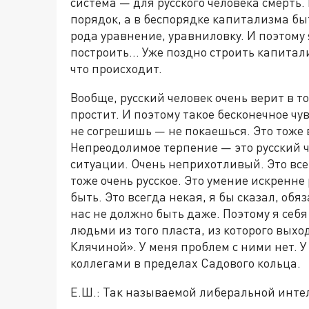
система — для русского человека смерть. 
порядок, а в беспорядке капитализма быт
рода уравнение, уравниловку. И поэтому
построить... Уже поздно строить капитал
что происходит.
Вообще, русский человек очень верит в т
простит. И поэтому такое бесконечное чу
не согрешишь — не покаешься. Это тоже в
Непреодолимое терпение — это русский ч
ситуации. Очень неприхотливый. Это все
тоже очень русское. Это умение искренн
быть. Это всегда некая, я бы сказал, об
нас не должно быть даже. Поэтому я себя
людьми из того пласта, из которого выхо
Клячиной». У меня проблем с ними нет. 
коллегами в пределах Садового кольца.
Е.Ш.: Так называемой либеральной инте