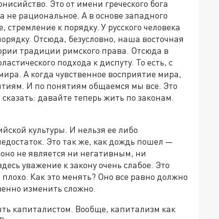
онисийство. Это от имени греческого бога
а не рациональное. А в основе западного
 стремление к порядку. У русского человека
орядку. Отсюда, безусловно, наша восточная
ории традиции римского права. Отсюда в
астического подхода к диспуту. То есть, с
мира. А когда чувственное восприятие мира,
ятиям. И по понятиям общаемся мы все. Это
 сказать: давайте теперь жить по законам.
йской культуры. И нельзя ее либо
недостаток. Это так же, как дождь пошел —
 оно не является ни негативным, ни
десь уважение к закону очень слабое. Это
то плохо. Как это менять? Оно все равно должно
венно изменить сложно.
быть капиталистом. Вообще, капитализм как