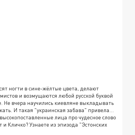
сят ногти в сине-жёлтые цвета, делают
емистов и возмущаются любой русской буквой
ше. Не вчера научились киевляне выкладывать
акать. И такая "украинская забава" привела…
е высокопоставленные лица про чудесное слово
ст и Кличко? Узнаете из эпизода "Эстонских