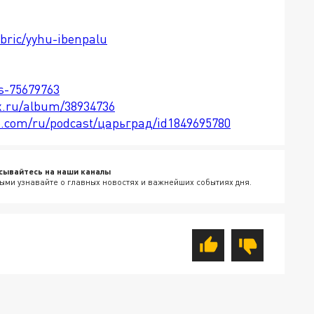
ubric/yyhu-ibenpalu
ts-75679763
x.ru/album/38934736
le.com/ru/podcast/царьград/id1849695780
сывайтесь на наши каналы
ыми узнавайте о главных новостях и важнейших событиях дня.