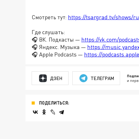
Смотреть тут:
https://tsargrad.tv/shows/r
Где слушать:
🎧 ВК. Подкасты —
https://vk.com/podcas
🎧 Яндекс. Музыка —
https://music.yande
🎧 Apple Podcasts —
https://podcasts.app
Подпи
ДЗЕН
ТЕЛЕГРАМ
и перв
ПОДЕЛИТЬСЯ: