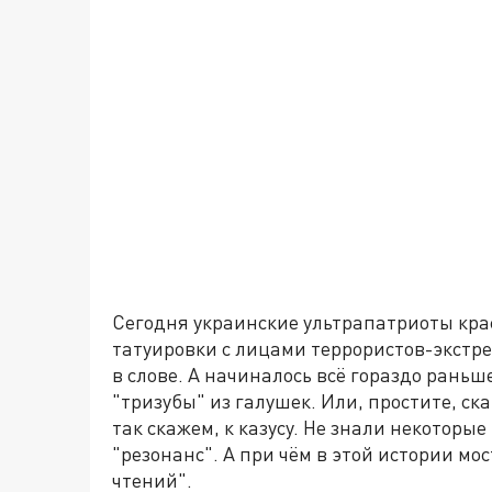
Сегодня украинские ультрапатриоты кра
татуировки с лицами террористов-экстр
в слове. А начиналось всё гораздо рань
"тризубы" из галушек. Или, простите, ск
так скажем, к казусу. Не знали некоторы
"резонанс". А при чём в этой истории мо
чтений".