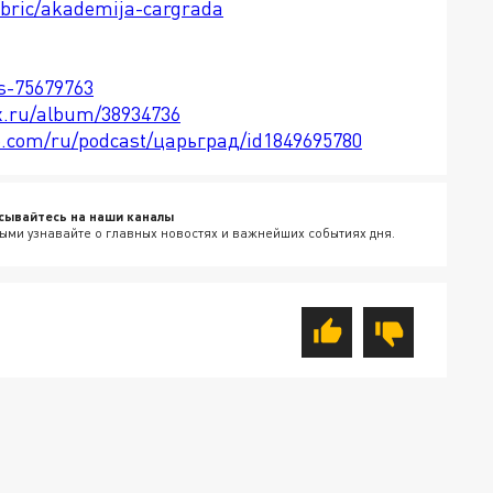
ubric/akademija-cargrada
ts-75679763
x.ru/album/38934736
le.com/ru/podcast/царьград/id1849695780
сывайтесь на наши каналы
ыми узнавайте о главных новостях и важнейших событиях дня.