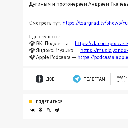
Дугиным и протоиереем Андреем Ткачёв
Смотреть тут:
https://tsargrad.tv/shows/r
Где слушать:
🎧 ВК. Подкасты —
https://vk.com/podcas
🎧 Яндекс. Музыка —
https://music.yande
🎧 Apple Podcasts —
https://podcasts.app
Подпи
ДЗЕН
ТЕЛЕГРАМ
и перв
ПОДЕЛИТЬСЯ: