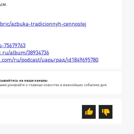
ым.
ubric/azbuka-tradicionnyh-cennostej
ts-75679763
x.ru/album/38934736
le.com/ru/podcast/царьград/id1849695780
сывайтесь на наши каналы
ыми узнавайте о главных новостях и важнейших событиях дня.