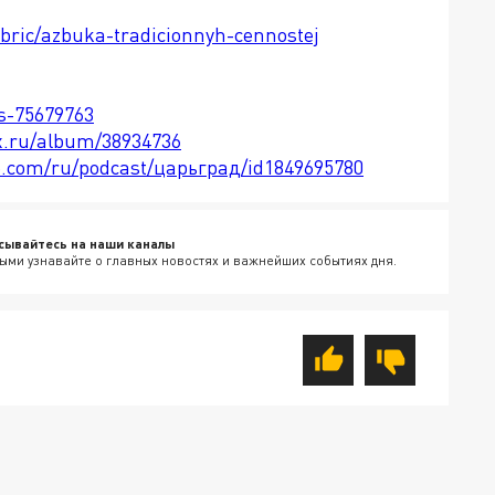
ubric/azbuka-tradicionnyh-cennostej
ts-75679763
x.ru/album/38934736
le.com/ru/podcast/царьград/id1849695780
сывайтесь на наши каналы
ыми узнавайте о главных новостях и важнейших событиях дня.