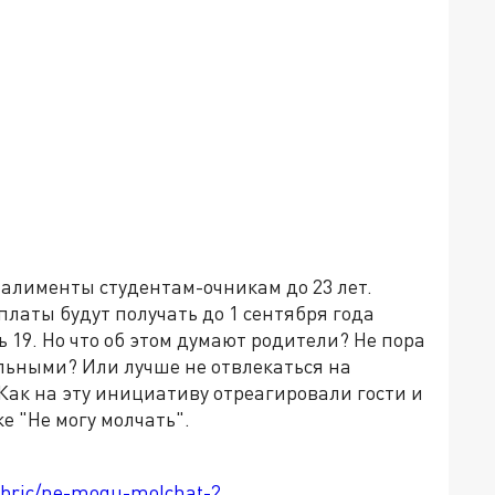
алименты студентам-очникам до 23 лет.
латы будут получать до 1 сентября года
 19. Но что об этом думают родители? Не пора
ельными? Или лучше не отвлекаться на
 Как на эту инициативу отреагировали гости и
е "Не могу молчать".
rubric/ne-mogu-molchat-2