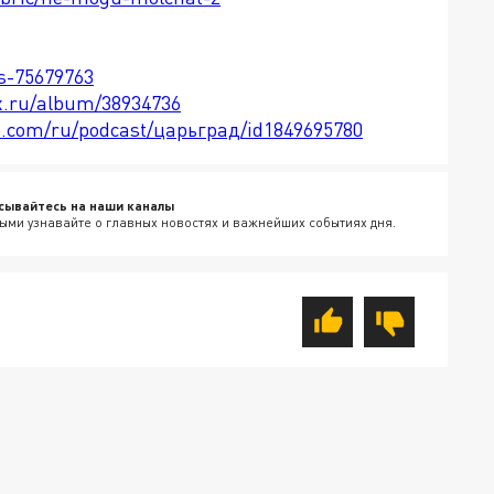
ts-75679763
x.ru/album/38934736
le.com/ru/podcast/царьград/id1849695780
сывайтесь на наши каналы
ыми узнавайте о главных новостях и важнейших событиях дня.