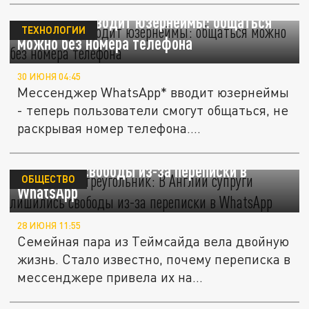
WhatsApp* вводит юзернеймы: общаться
ТЕХНОЛОГИИ
можно без номера телефона
30 ИЮНЯ 04:45
Мессенджер WhatsApp* вводит юзернеймы
- теперь пользователи смогут общаться, не
раскрывая номер телефона....
Запретный треугольник: В Англии супруги
лишились свободы из-за переписки в
ОБЩЕСТВО
WhatsApp
28 ИЮНЯ 11:55
Семейная пара из Теймсайда вела двойную
жизнь. Стало известно, почему переписка в
мессенджере привела их на...