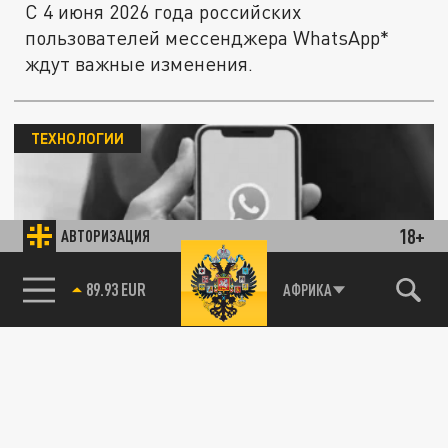
С 4 июня 2026 года российских
пользователей мессенджера WhatsApp*
ждут важные изменения.
ТЕХНОЛОГИИ
18+
АВТОРИЗАЦИЯ
85.64 BRENT
АФРИКА
WhatsApp тестирует сообщения, которые
исчезают сразу после прочтения
20 МАЯ 09:45
Мессенджер WhatsApp (принадлежит Meta,
признанной экстремистской и запрещенной