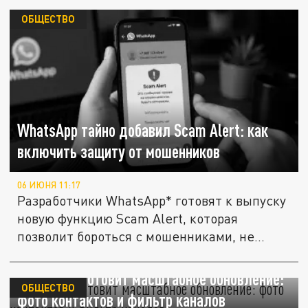
ОБЩЕСТВО
WhatsApp тайно добавил Scam Alert: как
включить защиту от мошенников
06 ИЮНЯ 11:17
Разработчики WhatsApp* готовят к выпуску
новую функцию Scam Alert, которая
позволит бороться с мошенниками, не...
WhatsApp готовит масштабное обновление:
ОБЩЕСТВО
фото контактов и фильтр каналов