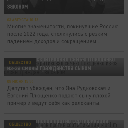
законом
03 АВГУСТА 10:13
Многие знаменитости, покинувшие Россию
после 2022 года, столкнулись с резким
падением доходов и сокращением...
Милонов раскритиковал семью Плющенко
ОБЩЕСТВО
из-за смены гражданства сыном
08 ИЮНЯ 15:50
Депутат убежден, что Яна Рудковская и
Евгений Плющенко подают сыну плохой
пример и ведут себя как релоканты.
Депутат Милонов против сертификации
ОБЩЕСТВО