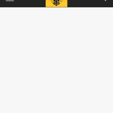
115093, г. Москва, переулок Партийный,
д.1, к.57, стр.3, эт.1, пом.I, ком.45