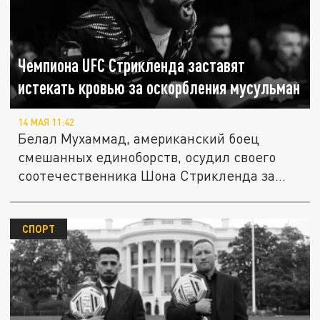
Чемпиона UFC Стрикленда заставят
истекать кровью за оскорбления мусульман
14 МАЯ 11:42
Белал Мухаммад, американский боец
смешанных единоборств, осудил своего
соотечественника Шона Стрикленда за
его...
СПОРТ