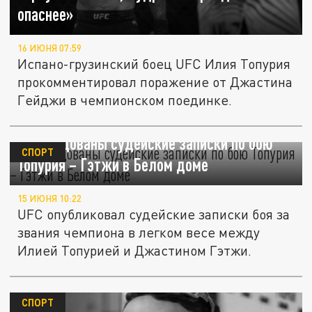
опаснее»
16 ИЮНЯ 07:59
Испано-грузинский боец UFC Илия Топурия
прокомментировал поражение от Джастина
Гейджи в чемпионском поединке.
Обнародованы судейские записки по бою
СПОРТ
Топурия – Гэтжи в Белом доме
15 ИЮНЯ 10:22
UFC опубликовал судейские записки боя за
звания чемпиона в легком весе между
Илией Топурией и Джастином Гэтжи.
СПОРТ