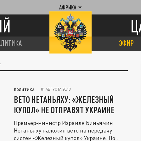
АФРИКА
ИЙ
Ц
АЛИТИКА
ЭФИР
У
01 АВГУСТА 20:13
ПОЛИТИКА
ВЕТО НЕТАНЬЯХУ: «ЖЕЛЕЗНЫЙ
КУПОЛ» НЕ ОТПРАВЯТ УКРАИНЕ
Премьер‑министр Израиля Биньямин
Нетаньяху наложил вето на передачу
систем «Железный купол» Украине. По