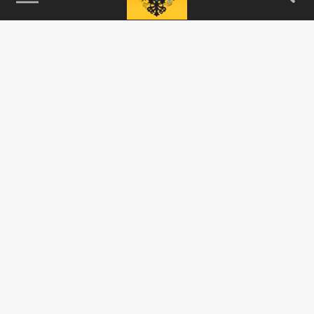
115093, г. Москва, переулок Партийный,
д.1, к.57, стр.3, эт.1, пом.I, ком.45