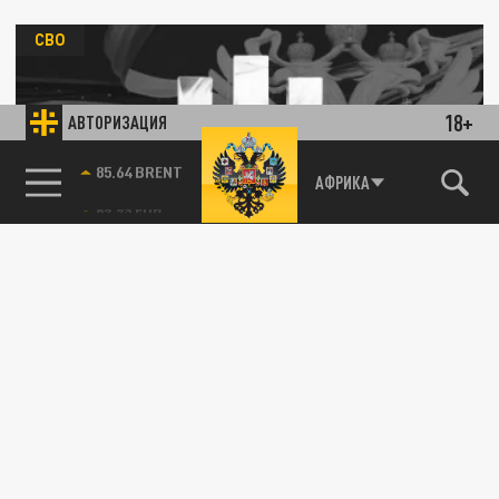
СВО
18+
АВТОРИЗАЦИЯ
85.64 BRENT
АФРИКА
SHOT: Диверсанты ВСУ пошли на штурм
Купянска под экстази
29 МАРТА 13:00
Русские военные отразили атаку и
обнаружили при себе наркотики у убитых
боевиков.
СВО