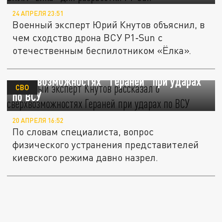
24 АПРЕЛЯ 23:51
Военный эксперт Юрий Кнутов объяснил, в
чем сходство дрона ВСУ P1‑Sun с
отечественным беспилотником «Ёлка».
Военный эксперт Кнутов рассказал о
сверхвозможностях "Гераней" при ударах
СВО
по ВСУ
20 АПРЕЛЯ 16:52
По словам специалиста, вопрос
физического устранения представителей
киевского режима давно назрел.