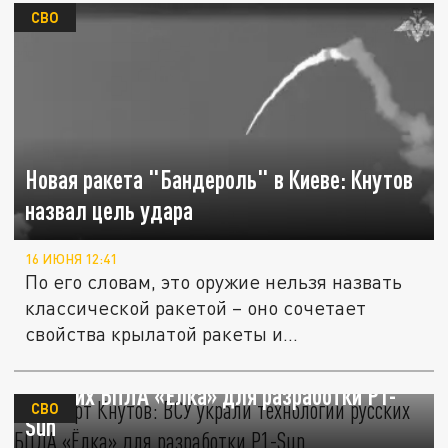
СВО
Новая ракета "Бандероль" в Киеве: Кнутов
назвал цель удара
16 ИЮНЯ 12:41
По его словам, это оружие нельзя назвать
классической ракетой – оно сочетает
свойства крылатой ракеты и...
Эксперт Кнутов: ВСУ украли технологии
русских БПЛА «Ёлка» для разработки P1-
СВО
Sun