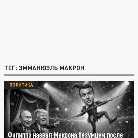
ТЕГ: ЭММАНЮЭЛЬ МАКРОН
ПОЛИТИКА
Филиппо назвал Макрона безумцем после