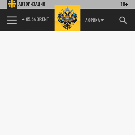
18+
АВТОРИЗАЦИЯ
85.64 BRENT
АФРИКА
Поцелуй Иуды. Макрон предает Зеленского
заявлением о невозможности возврата
потерянных территорий
14 МАЯ 10:23
Президент Франции Эмманюэль Макрон,
жарко обнимавший Зеленского в Киеве,
указал украинцам на место. Вернуть...
ПОЛИТИКА