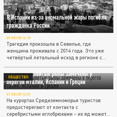
В Испании из-за аномальной жары погибла
гражданка России
09 ИЮЛЯ 16:10
Трагедия произошла в Севилье, где
женщина проживала с 2014 года. Это уже
четвёртый летальный исход в регионе с...
Опасные ядовитые рыбы замечены у
ОБЩЕСТВО
берегов Италии, Испании и Греции
01 ИЮЛЯ 12:59
На курортах Средиземноморья туристов
предостерегают от контакта с
серебристыми иглобрюхами – их яд может...