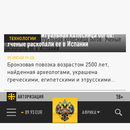
Загадочная ритуальная колесница богов:
ТЕХНОЛОГИИ
Ученые раскопали ее в Испании
25 ИЮНЯ 19:28
Бронзовая повозка возрастом 2500 лет,
найденная археологами, украшена
греческими, египетскими и этрусскими...
18+
АВТОРИЗАЦИЯ
ОБЩЕСТВО
85.64 BRENT
АФРИКА