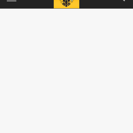
115093, г. Москва, переулок Партийный,
д.1, к.57, стр.3, эт.1, пом.I, ком.45