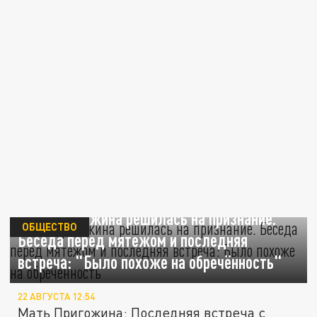
Мать Пригожина решилась на признание.
ОБЩЕСТВО
Беседа перед мятежом и последняя
встреча: "Было похоже на обречённость"
22 АВГУСТА 12:54
Мать Пригожина: Последняя встреча с