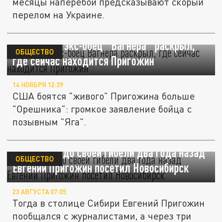
месяцы наперебой предсказывают скорый
перелом на Украине.
"Он жив!": экс-боец "Вагнера" раскрыл,
ОБЩЕСТВО
где сейчас находится Пригожин
14 НОЯБРЯ 12:39
США боятся "живого" Пригожина больше
"Орешника": громкое заявление бойца с
позывным "Яга".
Незадолго до своей гибели два года назад
ОБЩЕСТВО
Евгений Пригожин посетил Новосибирск
23 АВГУСТА 07:05
Тогда в столице Сибири Евгений Пригожин
пообщался с журналистами, а через три