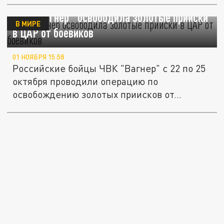
ЧВК "Вагнер" освободила золотые прииски
В МИРЕ
в ЦАР от боевиков
01 НОЯБРЯ 15:58
Российские бойцы ЧВК "Вагнер" с 22 по 25
октября проводили операцию по
освобождению золотых приисков от...