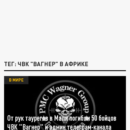
ТЕГ: ЧВК "ВАГНЕР" В АФРИКЕ
В МИРЕ
От рук таурегов в Мали погибли 50 бойцов
ЧВК "Вагнер" и админ телеграм-канала