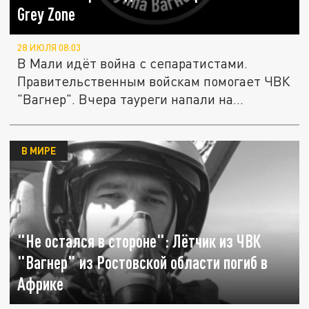
Grey Zone
28 ИЮЛЯ 08:03
В Мали идёт война с сепаратистами.
Правительственным войскам помогает ЧВК
"Вагнер". Вчера тауреги напали на...
В МИРЕ
"Не остался в стороне": Лётчик из ЧВК
"Вагнер" из Ростовской области погиб в
Африке