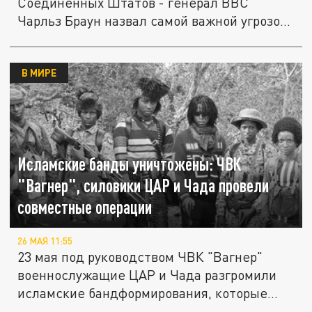
Соединённых Штатов - генерал ВВС
Чарльз Браун назвал самой важной угрозой
на...
В МИРЕ
Исламские банды уничтожены: ЧВК
"Вагнер", силовики ЦАР и Чада провели
совместные операции
26 МАЯ 11:55
23 мая под руководством ЧВК "Вагнер"
военнослужащие ЦАР и Чада разгромили
исламские бандформирования, которые...