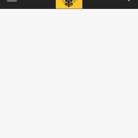
115093, г. Москва, переулок Партийный,
д.1, к.57, стр.3, эт.1, пом.I, ком.45