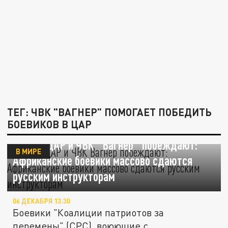
ТЕГ: ЧВК "ВАГНЕР" ПОМОГАЕТ ПОБЕДИТЬ
БОЕВИКОВ В ЦАР
Войска ЦАР и ЧВК "Вагнер" побеждают:
В МИРЕ
Африканские боевики массово сдаются
русским инструкторам
06 ДЕКАБРЯ 13:30
Боевики "Коалиции патриотов за
перемены" (CPC), воюющие с